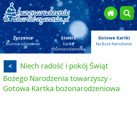
Życzenia
Stwórz
Gotowe Kartki
Bożonarodzeniowe
Kartkę
Na Boże Narodzenie
bożonarodzeniową
Niech radość i pokój Świąt
<
Bożego Narodzenia towarzyszy -
Gotowa Kartka bożonarodzeniowa