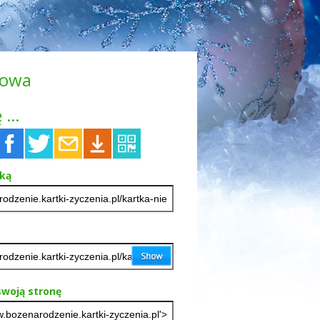
iowa
 ...
tką
woją stronę