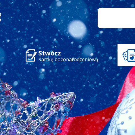
Stwórz
Kartkę bożonarodzeniową