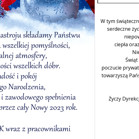
W tym świątecz
serdeczne życ
niepow
ciepła ora
Ni
Świąt
poczucie prywa
towarzyszą Pańs
Życzy Dyrekc