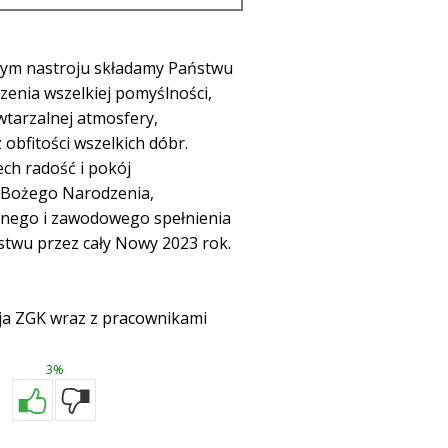
nym nastroju składamy Państwu
zenia wszelkiej pomyślności,
tarzalnej atmosfery,
z obfitości wszelkich dóbr.
ech radość i pokój
 Bożego Narodzenia,
tnego i zawodowego spełnienia
twu przez cały Nowy 2023 rok.
ja ZGK wraz z pracownikami
3%