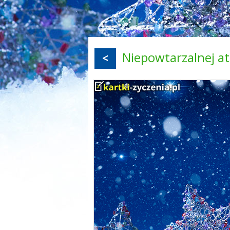
Niepowtarzalnej a
<