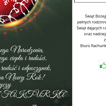
Świąt Boże
pełnych rodzinne
Świąt dających r
oraz nadzie
ż
Biuro Rachun