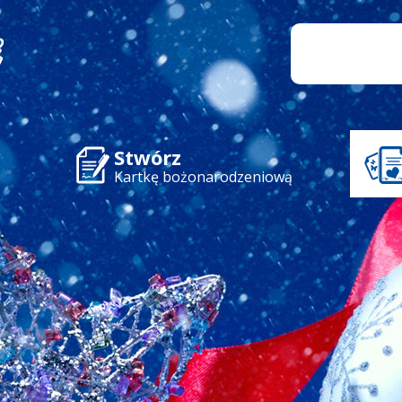
Stwórz
Kartkę bożonarodzeniową