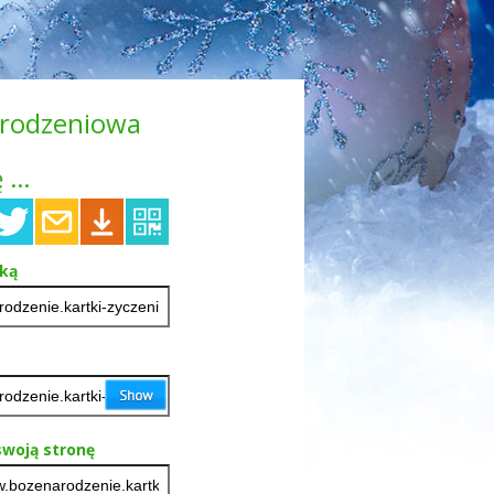
narodzeniowa
 ...
tką
woją stronę