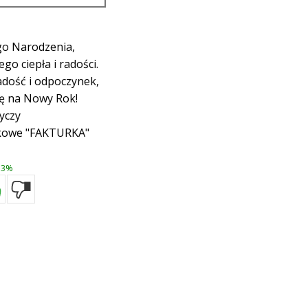
go Narodzenia,
go ciepła i radości.
adość i odpoczynek,
ję na Nowy Rok!
yczy
kowe "FAKTURKA"
3%