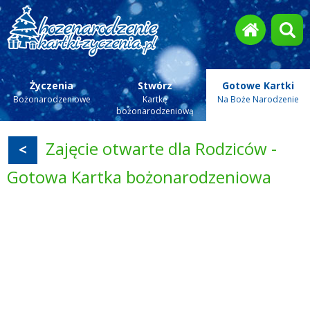
Życzenia
Stwórz
Gotowe Kartki
Bożonarodzeniowe
Kartkę
Na Boże Narodzenie
bożonarodzeniową
Zajęcie otwarte dla Rodziców -
<
Gotowa Kartka bożonarodzeniowa