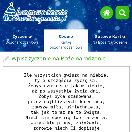
Życzenia
Stwórz
Gotowe Kartki
Bożonarodzeniowe
Kartkę
Na Boże Narodzenie
bożonarodzeniową
Wpisz życzenie na Boże narodzenie