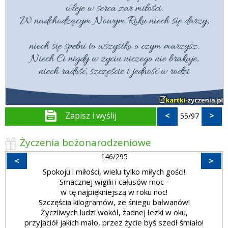
Zapisz i wyślij
<
>
55/97
Życzenia bożonarodzeniowe
146/295
<
>
Spokoju i miłości, wielu tylko miłych gości!
Smacznej wigilii i całusów moc -
w tę najpiękniejszą w roku noc!
Szczęścia kilogramów, ze śniegu bałwanów!
Życzliwych ludzi wokół, żadnej łezki w oku,
przyjaciół jakich mało, przez życie byś szedł śmiało!