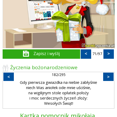
Zapisz i wyślij
<
>
71/97
Życzenia bożonarodzeniowe
182/295
<
>
Gdy pierwsza gwiazdka na niebie zabłyśnie
niech Was aniołek ode mnie uściśnie,
na wigilijnym stole opłatek położy
i moc serdecznych życzeń złoży:
Wesołych Świąt!
Kartka pomocnik mikołaja.