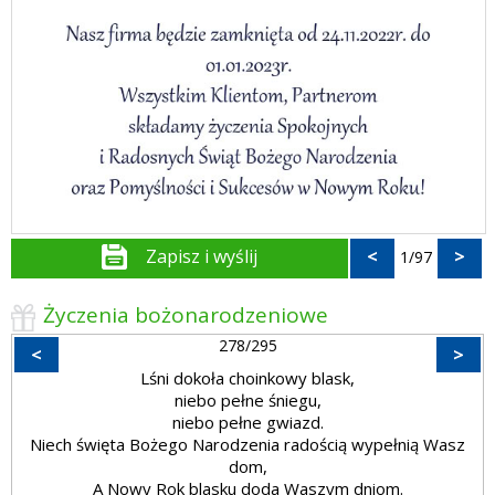
Zapisz i wyślij
<
>
1/97
Życzenia bożonarodzeniowe
278/295
<
>
Lśni dokoła choinkowy blask,
niebo pełne śniegu,
niebo pełne gwiazd.
Niech święta Bożego Narodzenia radością wypełnią Wasz
dom,
A Nowy Rok blasku doda Waszym dniom.