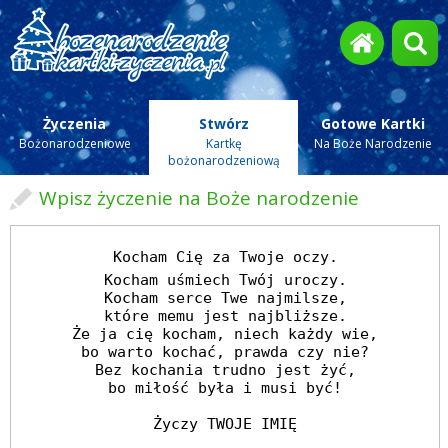
Życzenia
Stwórz
Gotowe Kartki
Bożonarodzeniowe
Kartkę
Na Boże Narodzenie
bożonarodzeniową
Wpisz życzenie na Boże narodzenie