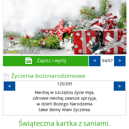
Zapisz i wyślij
<
>
94/97
Życzenia bożonarodzeniowe
125/295
<
>
Niechaj w szczęściu życie mija,
zdrowie niechaj zawsze sprzyja,
w dzień Bożego Narodzenia
takie ślemy Wam życzenia.
Świąteczna kartka z saniami.