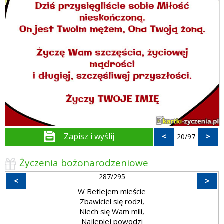
Zapisz i wyślij
<
>
20/97
Życzenia bożonarodzeniowe
287/295
<
>
W Betlejem mieście
Zbawiciel się rodzi,
Niech się Wam mili,
Najlepiej powodzi