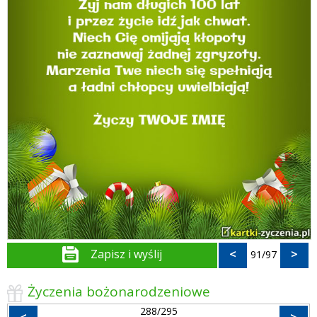
Zapisz i wyślij
<
>
91/97
Życzenia bożonarodzeniowe
288/295