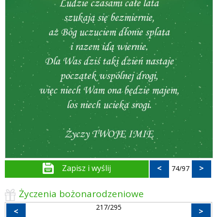
Zapisz i wyślij
<
>
74/97
Życzenia bożonarodzeniowe
217/295
<
>