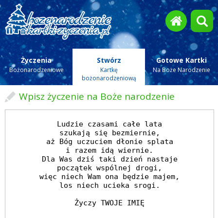
Życzenia
Stwórz
Gotowe Kartki
Bożonarodzeniowe
Kartkę
Na Boże Narodzenie
bożonarodzeniową
Wpisz życzenie na Boże narodzenie