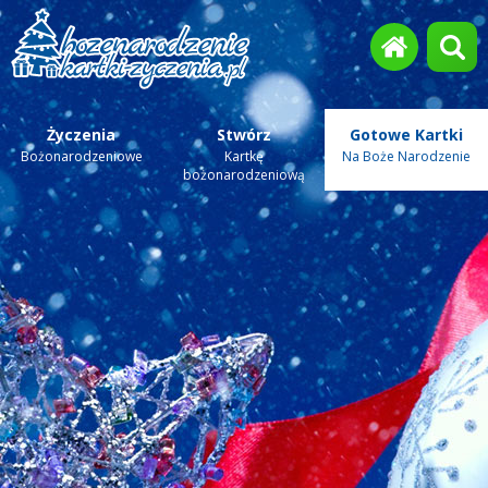
Życzenia
Stwórz
Gotowe Kartki
Bożonarodzeniowe
Kartkę
Na Boże Narodzenie
bożonarodzeniową