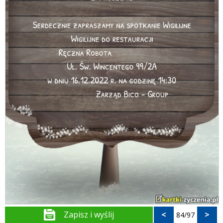
Zapisz i wyślij
<
>
84/97