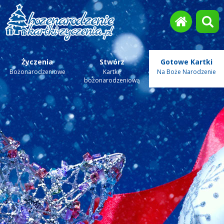
Życzenia
Stwórz
Gotowe Kartki
Bożonarodzeniowe
Kartkę
Na Boże Narodzenie
bożonarodzeniową